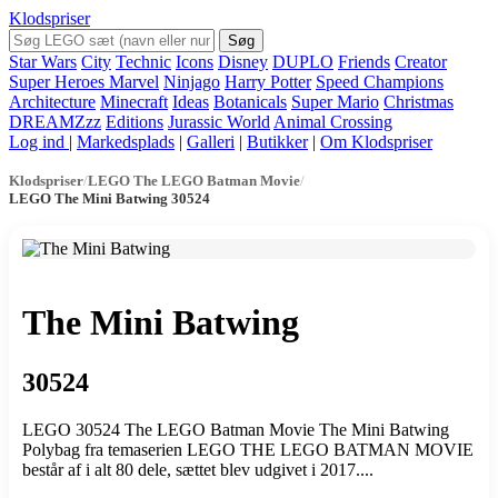
Klodspriser
Søg
Star Wars
City
Technic
Icons
Disney
DUPLO
Friends
Creator
Super Heroes Marvel
Ninjago
Harry Potter
Speed Champions
Architecture
Minecraft
Ideas
Botanicals
Super Mario
Christmas
DREAMZzz
Editions
Jurassic World
Animal Crossing
Log ind
|
Markedsplads
|
Galleri
|
Butikker
|
Om Klodspriser
Klodspriser
/
LEGO The LEGO Batman Movie
/
LEGO The Mini Batwing 30524
The Mini Batwing
30524
LEGO 30524 The LEGO Batman Movie The Mini Batwing
Polybag fra temaserien LEGO THE LEGO BATMAN MOVIE
består af i alt 80 dele, sættet blev udgivet i 2017....