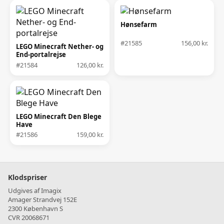
Hønsefarm
#21585
156,00 kr.
LEGO Minecraft Nether- og
End-portalrejse
#21584
126,00 kr.
LEGO Minecraft Den Blege
Have
#21586
159,00 kr.
Klodspriser
Udgives af Imagix
Amager Strandvej 152E
2300 København S
CVR 20068671