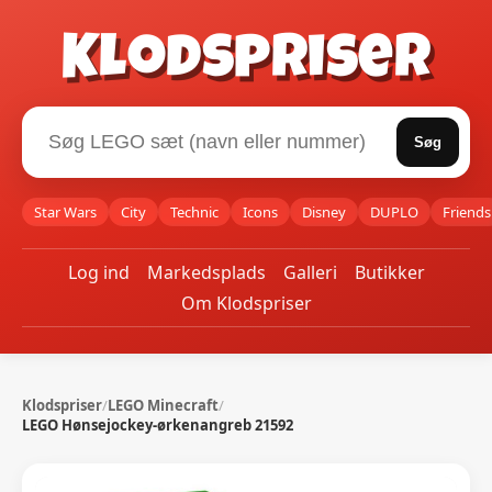
Klodspriser
Søg
Star Wars
City
Technic
Icons
Disney
DUPLO
Friends
Log ind
Markedsplads
Galleri
Butikker
Om Klodspriser
Klodspriser
/
LEGO Minecraft
/
LEGO Hønsejockey-ørkenangreb 21592