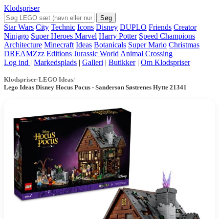
Klodspriser
Søg
Star Wars
City
Technic
Icons
Disney
DUPLO
Friends
Creator
Ninjago
Super Heroes Marvel
Harry Potter
Speed Champions
Architecture
Minecraft
Ideas
Botanicals
Super Mario
Christmas
DREAMZzz
Editions
Jurassic World
Animal Crossing
Log ind
|
Markedsplads
|
Galleri
|
Butikker
|
Om Klodspriser
Klodspriser
/
LEGO Ideas
/
Lego Ideas Disney Hocus Pocus - Sanderson Søstrenes Hytte 21341