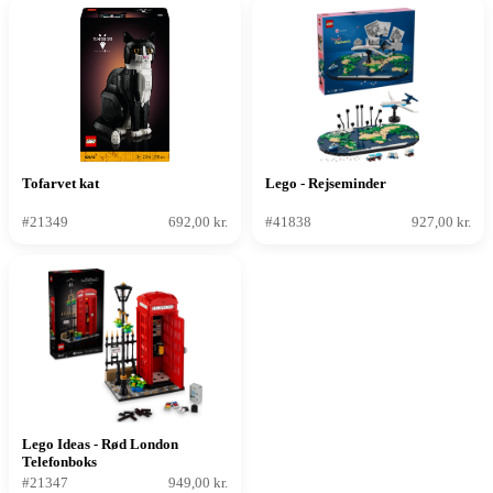
Tofarvet kat
Lego - Rejseminder
#21349
692,00 kr.
#41838
927,00 kr.
Lego Ideas - Rød London
Telefonboks
#21347
949,00 kr.