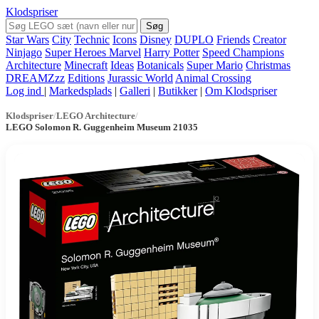
Klodspriser
Søg
Star Wars
City
Technic
Icons
Disney
DUPLO
Friends
Creator
Ninjago
Super Heroes Marvel
Harry Potter
Speed Champions
Architecture
Minecraft
Ideas
Botanicals
Super Mario
Christmas
DREAMZzz
Editions
Jurassic World
Animal Crossing
Log ind
|
Markedsplads
|
Galleri
|
Butikker
|
Om Klodspriser
Klodspriser
/
LEGO Architecture
/
LEGO Solomon R. Guggenheim Museum 21035