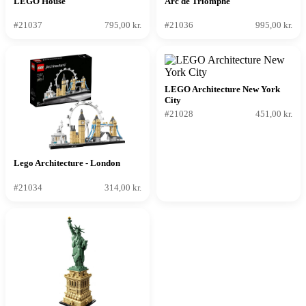
LEGO House
Arc de Triomphe
#21037
795,00 kr.
#21036
995,00 kr.
LEGO Architecture New York
City
#21028
451,00 kr.
Lego Architecture - London
#21034
314,00 kr.