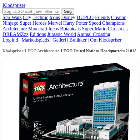
Klodspriser
Søg
Star Wars
City
Technic
Icons
Disney
DUPLO
Friends
Creator
Ninjago
Super Heroes Marvel
Harry Potter
Speed Champions
Architecture
Minecraft
Ideas
Botanicals
Super Mario
Christmas
DREAMZzz
Editions
Jurassic World
Animal Crossing
Log ind
|
Markedsplads
|
Galleri
|
Butikker
|
Om Klodspriser
Klodspriser
/
LEGO Architecture
/
LEGO United Nations Headquarters 21018