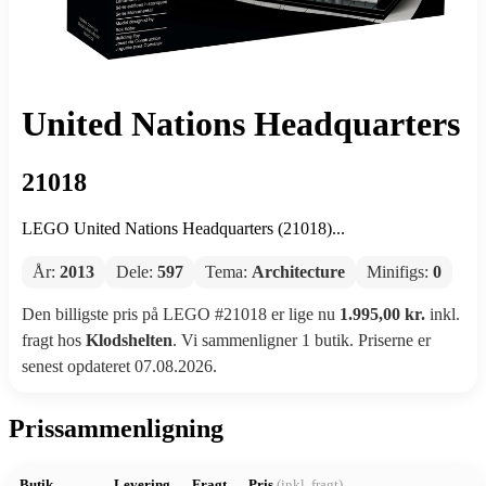
United Nations Headquarters
21018
LEGO United Nations Headquarters (21018)...
År:
2013
Dele:
597
Tema:
Architecture
Minifigs:
0
Den billigste pris på LEGO #21018 er lige nu
1.995,00 kr.
inkl.
fragt hos
Klodshelten
. Vi sammenligner 1 butik. Priserne er
senest opdateret 07.08.2026.
Prissammenligning
Butik
Levering
Fragt
Pris
(inkl. fragt)