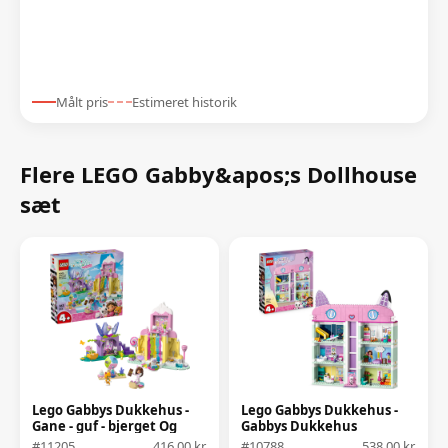
Målt pris
Estimeret historik
Flere LEGO Gabby&apos;s Dollhouse
sæt
Lego Gabbys Dukkehus -
Lego Gabbys Dukkehus -
Gane - guf - bjerget Og
Gabbys Dukkehus
Kattehaven
#11205
416,00 kr.
#10788
538,00 kr.