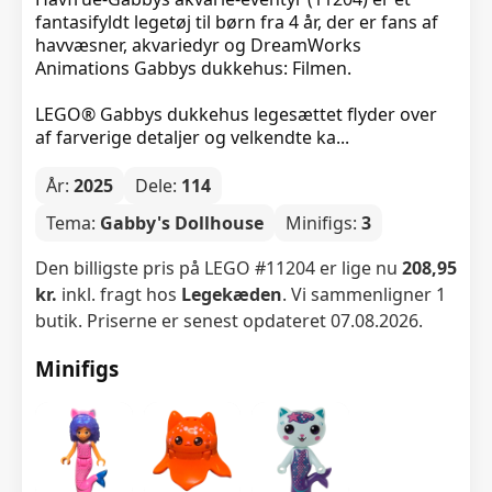
fantasifyldt legetøj til børn fra 4 år, der er fans af
havvæsner, akvariedyr og DreamWorks
Animations Gabbys dukkehus: Filmen.
LEGO® Gabbys dukkehus legesættet flyder over
af farverige detaljer og velkendte ka...
År:
2025
Dele:
114
Tema:
Gabby's Dollhouse
Minifigs:
3
Den billigste pris på LEGO #11204 er lige nu
208,95
kr.
inkl. fragt hos
Legekæden
. Vi sammenligner 1
butik. Priserne er senest opdateret 07.08.2026.
Minifigs