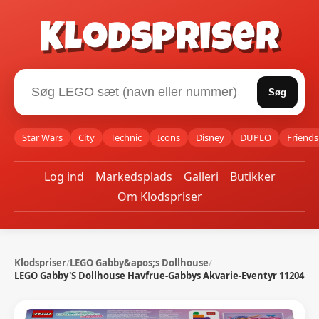
Klodspriser
Søg
Star Wars
City
Technic
Icons
Disney
DUPLO
Friends
Log ind
Markedsplads
Galleri
Butikker
Om Klodspriser
Klodspriser
/
LEGO Gabby&apos;s Dollhouse
/
LEGO Gabby'S Dollhouse Havfrue-Gabbys Akvarie-Eventyr 11204