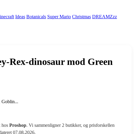
necraft
Ideas
Botanicals
Super Mario
Christmas
DREAMZzz
-Rex-dinosaur mod Green
Goblin...
t hos
Proshop
. Vi sammenligner 2 butikker, og prisforskellen
pdateret 07.08.2026.