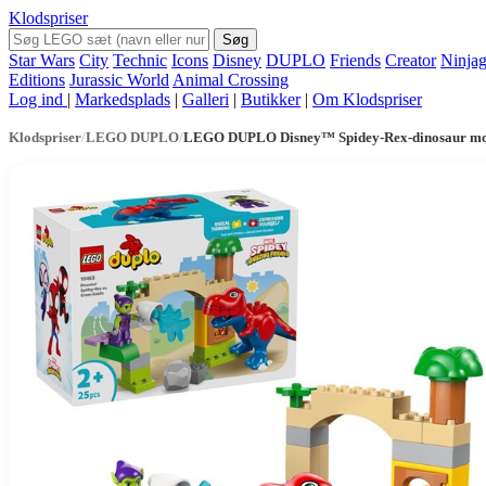
Klodspriser
Søg
Star Wars
City
Technic
Icons
Disney
DUPLO
Friends
Creator
Ninja
Editions
Jurassic World
Animal Crossing
Log ind
|
Markedsplads
|
Galleri
|
Butikker
|
Om Klodspriser
Klodspriser
/
LEGO DUPLO
/
LEGO DUPLO Disney™ Spidey-Rex-dinosaur mo