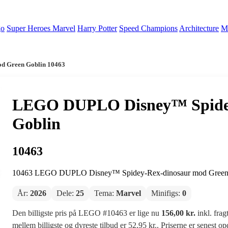
go
Super Heroes Marvel
Harry Potter
Speed Champions
Architecture
Mi
d Green Goblin 10463
LEGO DUPLO Disney™ Spidey
Goblin
10463
10463 LEGO DUPLO Disney™ Spidey-Rex-dinosaur mod Green 
År:
2026
Dele:
25
Tema:
Marvel
Minifigs:
0
Den billigste pris på LEGO #10463 er lige nu
156,00 kr.
inkl. frag
mellem billigste og dyreste tilbud er 52,95 kr.. Priserne er senest o