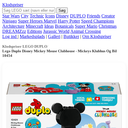
Klodspriser
Søg
Star Wars
City
Technic
Icons
Disney
DUPLO
Friends
Creator
Ninjago
Super Heroes Marvel
Harry Potter
Speed Champions
Architecture
Minecraft
Ideas
Botanicals
Super Mario
Christmas
DREAMZzz
Editions
Jurassic World
Animal Crossing
Log ind
|
Markedsplads
|
Galleri
|
Butikker
|
Om Klodspriser
Klodspriser
/
LEGO DUPLO
/
Lego Duplo Disney Mickey Mouse Clubhouse - Mickeys Klubhus Og Bil
10454