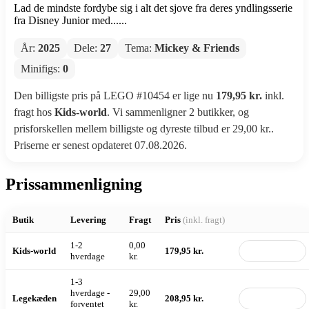
Lad de mindste fordybe sig i alt det sjove fra deres yndlingsserie
fra Disney Junior med......
År:
2025
Dele:
27
Tema:
Mickey & Friends
Minifigs:
0
Den billigste pris på LEGO #10454 er lige nu
179,95 kr.
inkl.
fragt hos
Kids-world
. Vi sammenligner 2 butikker, og
prisforskellen mellem billigste og dyreste tilbud er 29,00 kr..
Priserne er senest opdateret 07.08.2026.
Prissammenligning
Butik
Levering
Fragt
Pris
(inkl. fragt)
1-2
0,00
Kids-world
179,95 kr.
Til butik
hverdage
kr.
1-3
hverdage -
29,00
Legekæden
208,95 kr.
Til butik
forventet
kr.