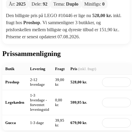
År:
2025
Dele:
92
Tema:
Duplo
Minifigs:
0
Den billigste pris på LEGO #10446 er lige nu
528,00 kr.
inkl.
fragt hos
Proshop
. Vi sammenligner 3 butikker, og
prisforskellen mellem billigste og dyreste tilbud er 151,90 kr..
Priserne er senest opdateret 07.08.2026.
Prissammenligning
Butik
Levering
Fragt
Pris
(inkl. fragt)
2-12
39,00
Proshop
528,00 kr.
Til butik
hverdage
kr.
1-3
hverdage -
0,00
Legekæden
599,95 kr.
Til butik
forventet
kr.
leveringstid
39,95
Gucca
1-3 dage
679,90 kr.
Til butik
kr.