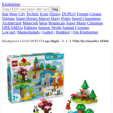
Klodspriser
Søg
Star Wars
City
Technic
Icons
Disney
DUPLO
Friends
Creator
Ninjago
Super Heroes Marvel
Harry Potter
Speed Champions
Architecture
Minecraft
Ideas
Botanicals
Super Mario
Christmas
DREAMZzz
Editions
Jurassic World
Animal Crossing
Log ind
|
Markedsplads
|
Galleri
|
Butikker
|
Om Klodspriser
Klodspriser
/
LEGO DUPLO
/
Lego Duplo - 3 - i - 1 Vilde Dyrefamilier 10446