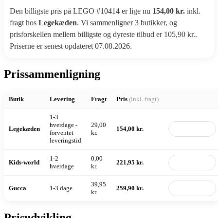
Den billigste pris på LEGO #10414 er lige nu
154,00 kr.
inkl.
fragt hos
Legekæden
. Vi sammenligner 3 butikker, og
prisforskellen mellem billigste og dyreste tilbud er 105,90 kr..
Priserne er senest opdateret 07.08.2026.
Prissammenligning
Butik
Levering
Fragt
Pris
(inkl. fragt)
1-3
hverdage -
29,00
Legekæden
154,00 kr.
Til butik
forventet
kr.
leveringstid
1-2
0,00
Kids-world
221,95 kr.
Til butik
hverdage
kr.
39,95
Gucca
1-3 dage
259,90 kr.
Til butik
kr.
Prisudvikling