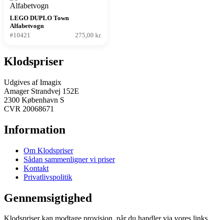
LEGO DUPLO Town
Alfabetvogn
#10421
275,00 kr.
Klodspriser
Udgives af Imagix
Amager Strandvej 152E
2300 København S
CVR 20068671
Information
Om Klodspriser
Sådan sammenligner vi priser
Kontakt
Privatlivspolitik
Gennemsigtighed
Klodspriser kan modtage provision, når du handler via vores links.