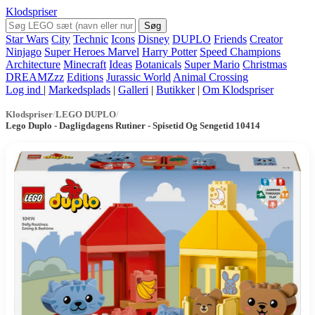
Klodspriser
Søg
Star Wars
City
Technic
Icons
Disney
DUPLO
Friends
Creator
Ninjago
Super Heroes Marvel
Harry Potter
Speed Champions
Architecture
Minecraft
Ideas
Botanicals
Super Mario
Christmas
DREAMZzz
Editions
Jurassic World
Animal Crossing
Log ind
|
Markedsplads
|
Galleri
|
Butikker
|
Om Klodspriser
Klodspriser
/
LEGO DUPLO
/
Lego Duplo - Dagligdagens Rutiner - Spisetid Og Sengetid 10414