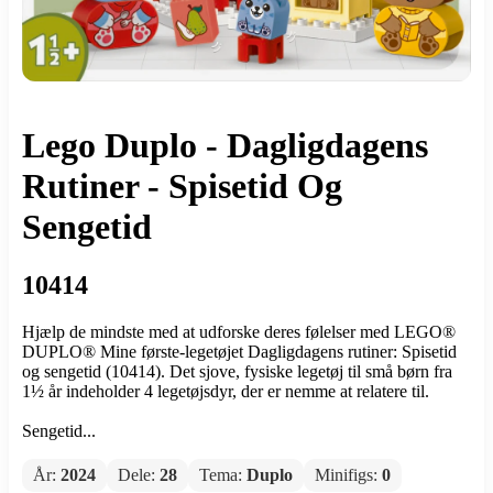
Lego Duplo - Dagligdagens
Rutiner - Spisetid Og
Sengetid
10414
Hjælp de mindste med at udforske deres følelser med LEGO®
DUPLO® Mine første-legetøjet Dagligdagens rutiner: Spisetid
og sengetid (10414). Det sjove, fysiske legetøj til små børn fra
1½ år indeholder 4 legetøjsdyr, der er nemme at relatere til.
Sengetid...
År:
2024
Dele:
28
Tema:
Duplo
Minifigs:
0