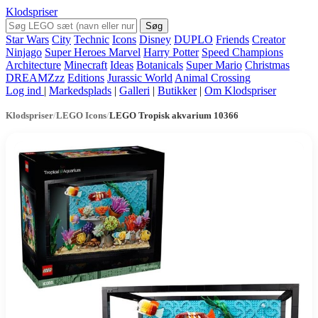
Klodspriser
Søg
Star Wars
City
Technic
Icons
Disney
DUPLO
Friends
Creator
Ninjago
Super Heroes Marvel
Harry Potter
Speed Champions
Architecture
Minecraft
Ideas
Botanicals
Super Mario
Christmas
DREAMZzz
Editions
Jurassic World
Animal Crossing
Log ind
|
Markedsplads
|
Galleri
|
Butikker
|
Om Klodspriser
Klodspriser
/
LEGO Icons
/
LEGO Tropisk akvarium 10366