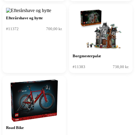
Efterårshave og hytte
#11372
700,00 kr.
Borgmesterpalæ
#11383
738,00 kr.
Road Bike