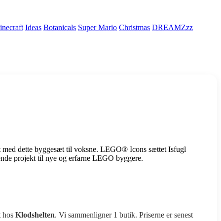
necraft
Ideas
Botanicals
Super Mario
Christmas
DREAMZzz
et med dette byggesæt til voksne. LEGO® Icons sættet Isfugl
bende projekt til nye og erfarne LEGO byggere.
t hos
Klodshelten
. Vi sammenligner 1 butik. Priserne er senest