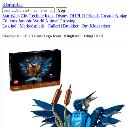
Klodspriser
Søg
Star Wars
City
Technic
Icons
Disney
DUPLO
Friends
Creator
Ninja
Editions
Jurassic World
Animal Crossing
Log ind
|
Markedsplads
|
Galleri
|
Butikker
|
Om Klodspriser
Klodspriser
/
LEGO Icons
/
Lego Icons - Kingfisher - Isfugl 10331