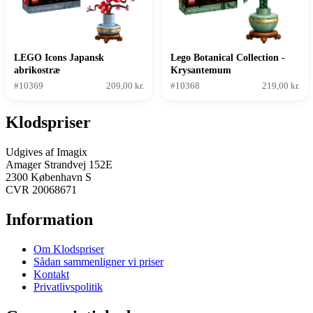
LEGO Icons Japansk
Lego Botanical Collection -
abrikostræ
Krysantemum
#10369
209,00 kr.
#10368
219,00 kr.
Klodspriser
Udgives af Imagix
Amager Strandvej 152E
2300 København S
CVR 20068671
Information
Om Klodspriser
Sådan sammenligner vi priser
Kontakt
Privatlivspolitik