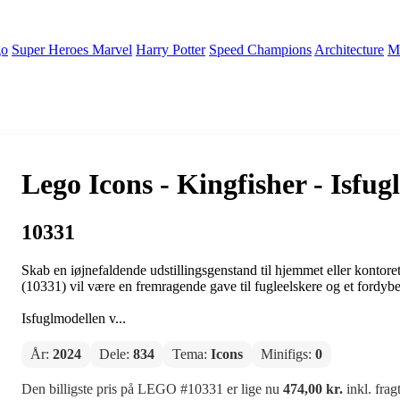
go
Super Heroes Marvel
Harry Potter
Speed Champions
Architecture
Mi
Lego Icons - Kingfisher - Isfugl
10331
Skab en iøjnefaldende udstillingsgenstand til hjemmet eller kontor
(10331) vil være en fremragende gave til fugleelskere og et fordy
Isfuglmodellen v...
År:
2024
Dele:
834
Tema:
Icons
Minifigs:
0
Den billigste pris på LEGO #10331 er lige nu
474,00 kr.
inkl. frag