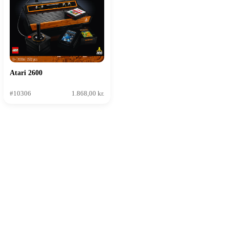
Atari 2600
#10306
1.868,00 kr.