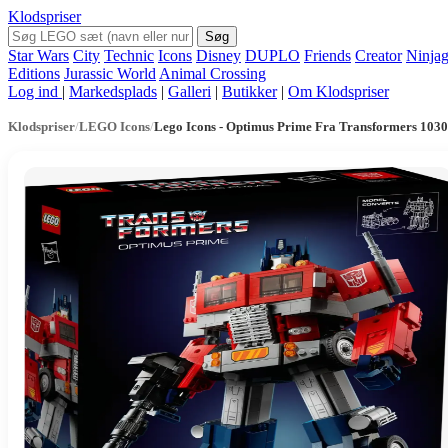
Klodspriser
Søg
Star Wars
City
Technic
Icons
Disney
DUPLO
Friends
Creator
Ninja
Editions
Jurassic World
Animal Crossing
Log ind
|
Markedsplads
|
Galleri
|
Butikker
|
Om Klodspriser
Klodspriser
/
LEGO Icons
/
Lego Icons - Optimus Prime Fra Transformers 103