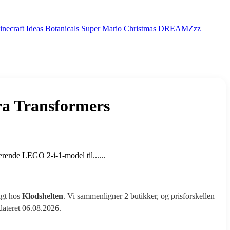
necraft
Ideas
Botanicals
Super Mario
Christmas
DREAMZzz
ra Transformers
rende LEGO 2-i-1-model til......
agt hos
Klodshelten
. Vi sammenligner 2 butikker, og prisforskellen
pdateret 06.08.2026.