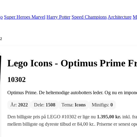
go
Super Heroes Marvel
Harry Potter
Speed Champions
Architecture
Mi
02
Lego Icons - Optimus Prime F
10302
Optimus Prime. De heltemodige autobotters leder. Og nu en impone
År:
2022
Dele:
1508
Tema:
Icons
Minifigs:
0
Den billigste pris på LEGO #10302 er lige nu
1.395,00 kr.
inkl. fr
mellem billigste og dyreste tilbud er 84,00 kr.. Priserne er senest o