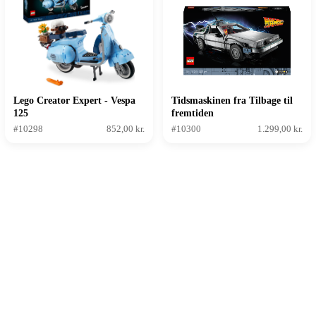
Lego Creator Expert - Vespa
Tidsmaskinen fra Tilbage til
125
fremtiden
#10298
852,00 kr.
#10300
1.299,00 kr.