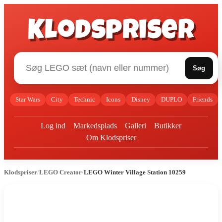
Klodspriser
Søg
Star Wars
City
Technic
Icons
Disney
DUPLO
Friends
Log ind
Markedsplads
Galleri
Butikker
Om Klodspriser
Klodspriser
/
LEGO Creator
/
LEGO Winter Village Station 10259