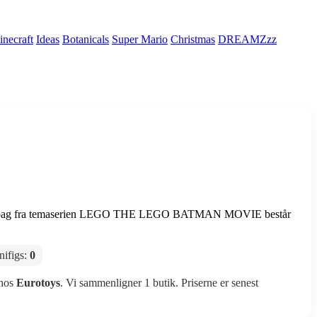
necraft
Ideas
Botanicals
Super Mario
Christmas
DREAMZzz
ybag fra temaserien LEGO THE LEGO BATMAN MOVIE består
nifigs:
0
 hos
Eurotoys
. Vi sammenligner 1 butik. Priserne er senest