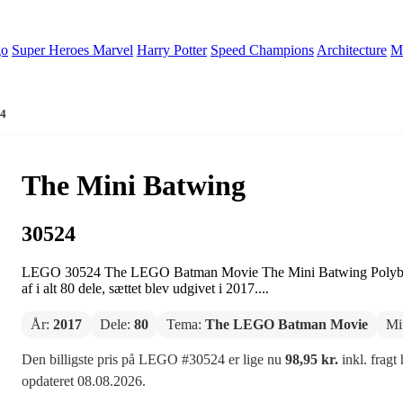
go
Super Heroes Marvel
Harry Potter
Speed Champions
Architecture
Mi
24
The Mini Batwing
30524
LEGO 30524 The LEGO Batman Movie The Mini Batwing Pol
af i alt 80 dele, sættet blev udgivet i 2017....
År:
2017
Dele:
80
Tema:
The LEGO Batman Movie
Mi
Den billigste pris på LEGO #30524 er lige nu
98,95 kr.
inkl. fragt
opdateret 08.08.2026.