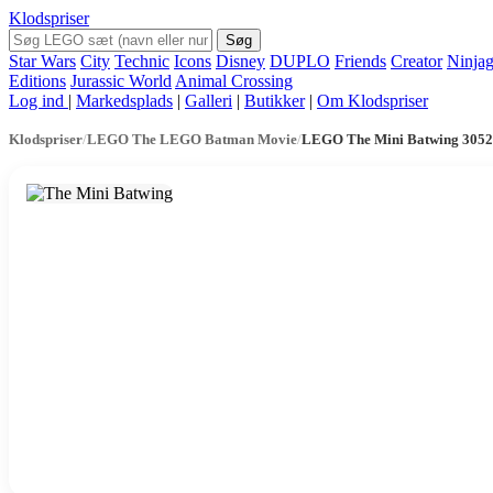
Klodspriser
Søg
Star Wars
City
Technic
Icons
Disney
DUPLO
Friends
Creator
Ninja
Editions
Jurassic World
Animal Crossing
Log ind
|
Markedsplads
|
Galleri
|
Butikker
|
Om Klodspriser
Klodspriser
/
LEGO The LEGO Batman Movie
/
LEGO The Mini Batwing 305