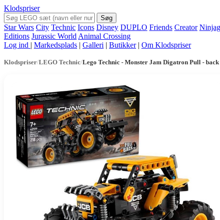
Klodspriser
Søg
Star Wars
City
Technic
Icons
Disney
DUPLO
Friends
Creator
Ninja
Editions
Jurassic World
Animal Crossing
Log ind
|
Markedsplads
|
Galleri
|
Butikker
|
Om Klodspriser
Klodspriser
/
LEGO Technic
/
Lego Technic - Monster Jam Digatron Pull - bac