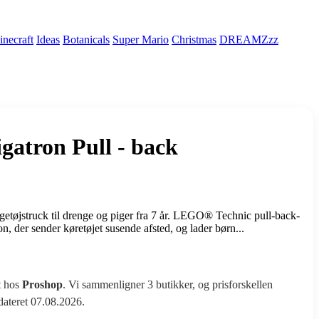
necraft
Ideas
Botanicals
Super Mario
Christmas
DREAMZzz
gatron Pull - back
øjstruck til drenge og piger fra 7 år. LEGO® Technic pull-back-
 der sender køretøjet susende afsted, og lader børn...
t hos
Proshop
. Vi sammenligner 3 butikker, og prisforskellen
pdateret 07.08.2026.