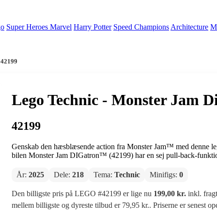
go
Super Heroes Marvel
Harry Potter
Speed Champions
Architecture
Mi
k 42199
Lego Technic - Monster Jam Di
42199
Genskab den hæsblæsende action fra Monster Jam™ med denne leget
bilen Monster Jam DIGatron™ (42199) har en sej pull-back-funktion,
År:
2025
Dele:
218
Tema:
Technic
Minifigs:
0
Den billigste pris på LEGO #42199 er lige nu
199,00 kr.
inkl. frag
mellem billigste og dyreste tilbud er 79,95 kr.. Priserne er senest o