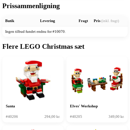
Prissammenligning
Butik
Levering
Fragt
Pris
(inkl. fragt)
Ingen tilbud fundet endnu for #10070.
Flere LEGO Christmas sæt
Santa
Elves' Workshop
#40206
294,00 kr.
#40205
349,00 kr.