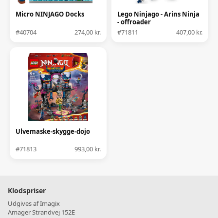
Micro NINJAGO Docks
Lego Ninjago - Arins Ninja
- offroader
#40704
274,00 kr.
#71811
407,00 kr.
Ulvemaske-skygge-dojo
#71813
993,00 kr.
Klodspriser
Udgives af Imagix
Amager Strandvej 152E