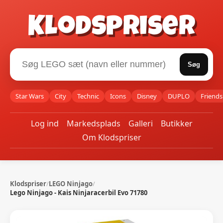
Klodspriser
Søg
Star Wars
City
Technic
Icons
Disney
DUPLO
Friends
Log ind
Markedsplads
Galleri
Butikker
Om Klodspriser
Klodspriser
/
LEGO Ninjago
/
Lego Ninjago - Kais Ninjaracerbil Evo 71780