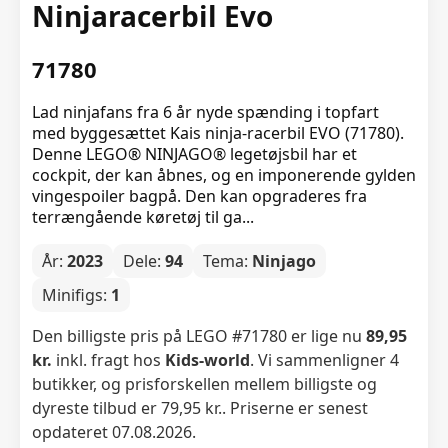
Ninjaracerbil Evo
71780
Lad ninjafans fra 6 år nyde spænding i topfart
med byggesættet Kais ninja-racerbil EVO (71780).
Denne LEGO® NINJAGO® legetøjsbil har et
cockpit, der kan åbnes, og en imponerende gylden
vingespoiler bagpå. Den kan opgraderes fra
terrængående køretøj til ga...
År:
2023
Dele:
94
Tema:
Ninjago
Minifigs:
1
Den billigste pris på LEGO #71780 er lige nu
89,95
kr.
inkl. fragt hos
Kids-world
. Vi sammenligner 4
butikker, og prisforskellen mellem billigste og
dyreste tilbud er 79,95 kr.. Priserne er senest
opdateret 07.08.2026.