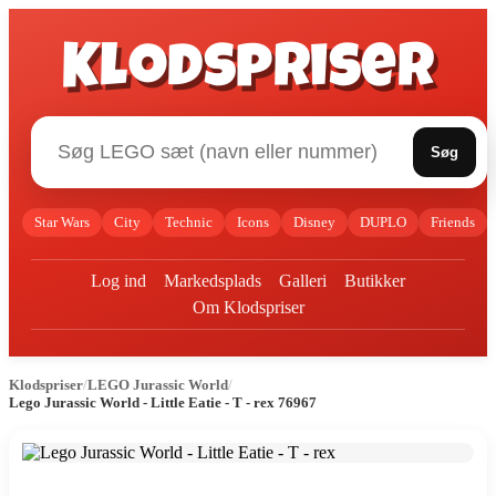
Klodspriser
Søg
Star Wars
City
Technic
Icons
Disney
DUPLO
Friends
Log ind
Markedsplads
Galleri
Butikker
Om Klodspriser
Klodspriser
/
LEGO Jurassic World
/
Lego Jurassic World - Little Eatie - T - rex 76967