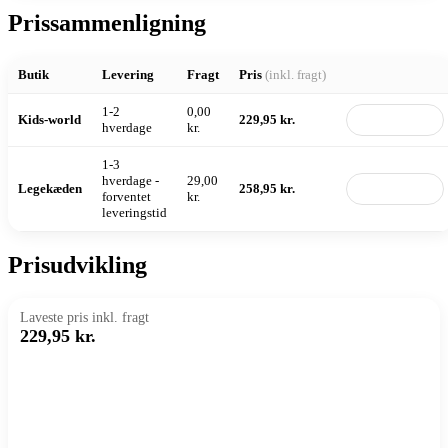
Prissammenligning
Butik
Levering
Fragt
Pris
(inkl. fragt)
1-2
0,00
Kids-world
229,95 kr.
Til butik
hverdage
kr.
1-3
hverdage -
29,00
Legekæden
258,95 kr.
Til butik
forventet
kr.
leveringstid
Prisudvikling
Laveste pris inkl. fragt
229,95 kr.