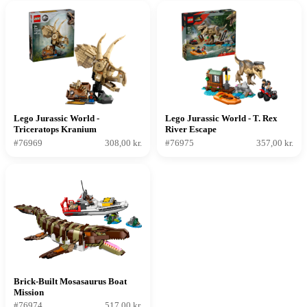
Lego Jurassic World -
Lego Jurassic World - T. Rex
Triceratops Kranium
River Escape
Dinosaurfossiler
#76969
308,00 kr.
#76975
357,00 kr.
Brick-Built Mosasaurus Boat
Mission
#76974
517,00 kr.