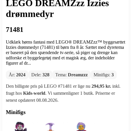
LEGO DREAMZzz Izzies
drømmedyr
71481
Udklæk børns fantasi med LEGO® DREAMZzz™ byggesættet
Izzies drømmedyr (71481) til børn fra 8 år. Sættet med dyretema
er baseret på den spændende tv-serie, så piger og drenge kan
udforske et byggelegetøj med et magisk æg, der indeholder
figurer af dr...
År:
2024
Dele:
328
Tema:
Dreamzzz
Minifigs:
3
Den billigste pris på LEGO #71481 er lige nu
294,95 kr.
inkl.
fragt hos
Kids-world
. Vi sammenligner 1 butik. Priserne er
senest opdateret 08.08.2026.
Minifigs