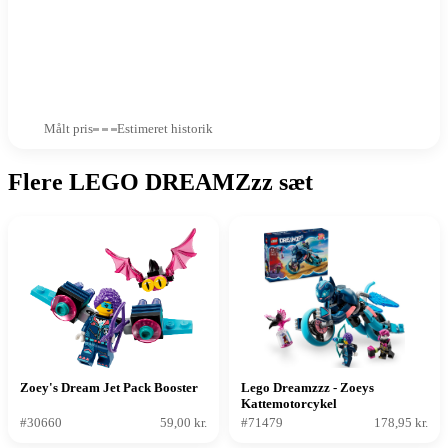
Målt pris
Estimeret historik
Flere LEGO DREAMZzz sæt
Zoey's Dream Jet Pack Booster
Lego Dreamzzz - Zoeys
Kattemotorcykel
#30660
59,00 kr.
#71479
178,95 kr.