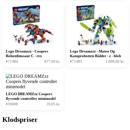
Lego Dreamzzz - Coopers
Lego Dreamzzz - Mateo Og
Robotdinosaur C - rex
Kamprobotten Ridder - z - blob
#71484
677,00 kr.
#71485
1.009,00 kr.
LEGO DREAMZzz Coopers
flyvende controller minimodel
#30698
29,95 kr.
Klodspriser