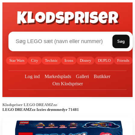
Klodspriser
Søg
Star Wars
City
Technic
Icons
Disney
DUPLO
Friends
Log ind
Markedsplads
Galleri
Butikker
Om Klodspriser
Klodspriser
/
LEGO DREAMZzz
/
LEGO DREAMZzz Izzies drømmedyr 71481