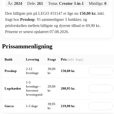
År:
2024
Dele:
261
Tema:
Creator 3-in-1
Minifigs:
0
Den billigste pris på LEGO #31147 er lige nu
150,00 kr.
inkl.
fragt hos
Proshop
. Vi sammenligner 3 butikker, og
prisforskellen mellem billigste og dyreste tilbud er 69,90 kr..
Priserne er senest opdateret 07.08.2026.
Prissammenligning
Butik
Levering
Fragt
Pris
(inkl. fragt)
2-12
39,00
Proshop
150,00 kr.
Til butik
hverdage
kr.
1-3
hverdage -
29,00
Legekæden
208,95 kr.
Til butik
forventet
kr.
leveringstid
39,95
Gucca
1-3 dage
219,90 kr.
Til butik
kr.