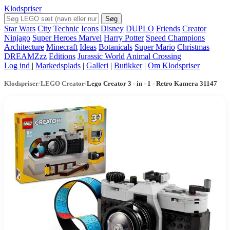
Klodspriser
Søg
Star Wars
City
Technic
Icons
Disney
DUPLO
Friends
Creator
Ninjago
Super Heroes Marvel
Harry Potter
Speed Champions
Architecture
Minecraft
Ideas
Botanicals
Super Mario
Christmas
DREAMZzz
Editions
Jurassic World
Animal Crossing
Log ind
|
Markedsplads
|
Galleri
|
Butikker
|
Om Klodspriser
Klodspriser
/
LEGO Creator
/
Lego Creator 3 - in - 1 - Retro Kamera 31147