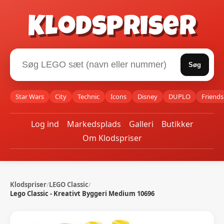
Klodspriser
Søg
Star Wars
City
Technic
Icons
Disney
DUPLO
Friends
Log ind
Markedsplads
Galleri
Butikker
Om Klodspriser
Klodspriser
/
LEGO Classic
/
Lego Classic - Kreativt Byggeri Medium 10696