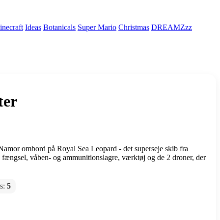
necraft
Ideas
Botanicals
Super Mario
Christmas
DREAMZzz
ter
mor ombord på Royal Sea Leopard - det superseje skib fra
 fængsel, våben- og ammunitionslagre, værktøj og de 2 droner, der
gs:
5