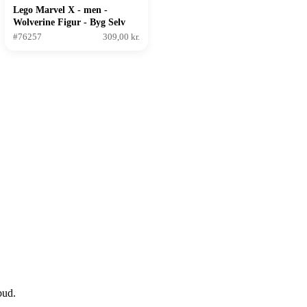
Lego Marvel X - men -
Wolverine Figur - Byg Selv
#76257
309,00 kr.
bud.