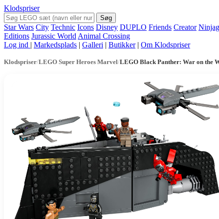
Klodspriser
Søg
Star Wars
City
Technic
Icons
Disney
DUPLO
Friends
Creator
Ninja
Editions
Jurassic World
Animal Crossing
Log ind
|
Markedsplads
|
Galleri
|
Butikker
|
Om Klodspriser
Klodspriser
/
LEGO Super Heroes Marvel
/
LEGO Black Panther: War on the 