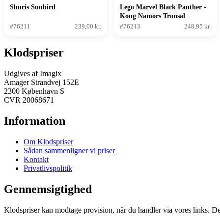
Shuris Sunbird
Lego Marvel Black Panther -
Kong Namors Tronsal
#76211
239,00 kr.
#76213
248,95 kr.
Klodspriser
Udgives af Imagix
Amager Strandvej 152E
2300 København S
CVR 20068671
Information
Om Klodspriser
Sådan sammenligner vi priser
Kontakt
Privatlivspolitik
Gennemsigtighed
Klodspriser kan modtage provision, når du handler via vores links. Det