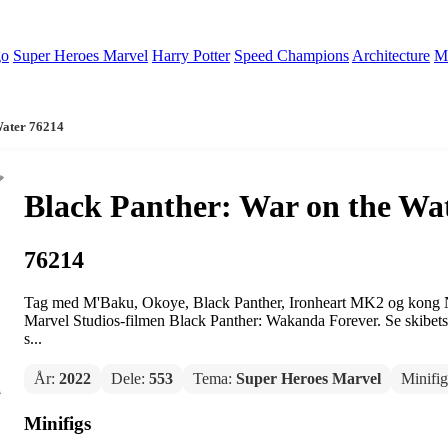
go
Super Heroes Marvel
Harry Potter
Speed Champions
Architecture
Mi
Water 76214
Black Panther: War on the Wa
76214
Tag med M'Baku, Okoye, Black Panther, Ironheart MK2 og kong Na
Marvel Studios-filmen Black Panther: Wakanda Forever. Se skibets
s...
År:
2022
Dele:
553
Tema:
Super Heroes Marvel
Minifi
Minifigs